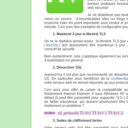
bonnes pratiques lorsque
web sécurisé.
Je ne détaillerai pas tout
mises en oeuvre : d’innombrables sites ou blogs le
revanche lister les point importants pour rendre le p
robuste. Ceci avec des exemples de configuration po
1. Maintenir à jour la librairie TLS
On ne le répétera jamais assez : la librairie TLS (pa
LibreSSL
) doit absolument être maintenue à jour, 
correctif de sécurité.
Bien évidemment, cela s’applique également au serv
d’exploitation en général.
2. Désactiver SSL
Aujourd’hui il est plus que recommandé de désactive
v3). En particulier pour bénéficier de la
confidentia
votre serveur web ne devrait répondre qu’aux protocol
Ceci aura pour effet de casser la compatibilité av
Notamment Internet Explorer 6 sous Windows XP q
défaut (il peut être paramétré pour supporter TLS 1.
de faible robustesse, qui doivent absolument être 
réellement un problème ?
ssl_protocols TLSv1 TLSv1.1 TLSv1.2;
NGINX
:
3. Suites de chiffrement fortes
Votre serveur web doit être paramétré pour fonc