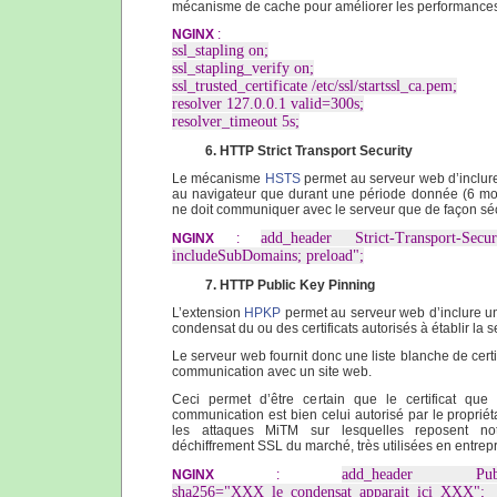
mécanisme de cache pour améliorer les performances et
NGINX
:
ssl_stapling on;
ssl_stapling_verify on;
ssl_trusted_certificate /etc/ssl/startssl_ca.pem;
resolver 127.0.0.1 valid=300s;
resolver_timeout 5s;
6. HTTP Strict Transport Security
Le mécanisme
HSTS
permet au serveur web d’inclur
au navigateur que durant une période donnée (6 m
ne doit communiquer avec le serveur que de façon sé
add_header Strict-Transport-Sec
NGINX
:
includeSubDomains; preload";
7. HTTP Public Key Pinning
L’extension
HPKP
permet au serveur web d’inclure u
condensat du ou des certificats autorisés à établir la 
Le serveur web fournit donc une liste blanche de certif
communication avec un site web.
Ceci permet d’être certain que le certificat que l
communication est bien celui autorisé par le propriéta
les attaques MiTM sur lesquelles reposent no
déchiffrement SSL du marché, très utilisées en entrepr
add_header Publ
NGINX
:
sha256="XXX_le_condensat_apparait_ici_X