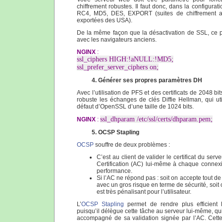
chiffrement robustes. Il faut donc, dans la configurat
RC4, MD5, DES, EXPORT (suites de chiffrement an
exportées des USA).
De la même façon que la désactivation de SSL, ce po
avec les navigateurs anciens.
NGINX
:
ssl_ciphers HIGH:!aNULL:!MD5;
ssl_prefer_server_ciphers on;
4. Générer ses propres paramètres DH
Avec l’utilisation de PFS et des certificats de 2048 bi
robuste les échanges de clés Diffie Hellman, qui uti
défaut d’OpenSSL d’une taille de 1024 bits.
ssl_dhparam /etc/ssl/certs/dhparam.pem;
NGINX
:
5. OCSP Stapling
OCSP
souffre de deux problèmes :
C’est au client de valider le certificat du serv
Certification (AC) lui-même à chaque connexi
performance.
Si l’AC ne répond pas : soit on accepte tout de
avec un gros risque en terme de sécurité, soit
est très pénalisant pour l’utilisateur.
L’
OCSP Stapling
permet de rendre plus efficient la
puisqu’il délègue cette tâche au serveur lui-même, qui 
accompagné de sa validation signée par l’AC. Cette