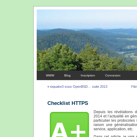
WWW
Blog
Inscription
Connexion
«
ioquake3 sous OpenBSD… suite 2013
Fib
Checklist HTTPS
Depuis les révélations
2014 et l’actualité en gé
particulier les protocoles
raison une généralisatio
service, application, etc.
Dans cet article, je vai