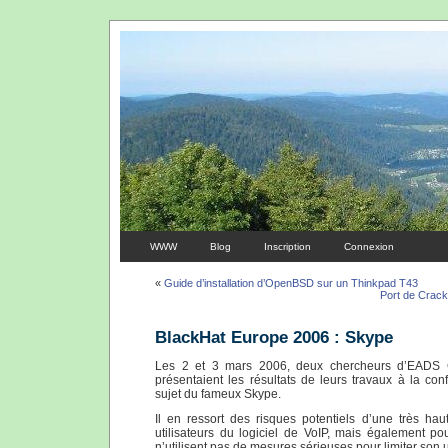
WWW
Blog
Inscription
Connexion
«
Guide d’installation d’OpenBSD sur un Thinkpad T43
Port de Crac
BlackHat Europe 2006 : Skype
Les 2 et 3 mars 2006, deux chercheurs d’EADS 
présentaient les résultats de leurs travaux à la c
sujet du fameux Skype.
Il en ressort des risques potentiels d’une très ha
utilisateurs du logiciel de VoIP, mais également pou
n’utilisent pas de mesures sérieuses pour limiter son ut