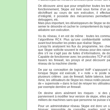
On découvre ainsi que pour empêcher toutes les ten
fonctionnement, Skype est livré sous forme d’un paq
déchiffrant au cours de son exécution, il effectu
d’intégrité, il possède des mécanismes permettant 
debuggers, etc.
Mais plus important, les développeurs de Skype se 
semer le désordre et cacher le comportement du logi
aléatoire son exécution.
Vu du réseau, il en est de même : toutes les commun
l’algorithme RC4. Plus qu’une confidentialité soli
avant tout brouiller les pistes que réalise Skype.
Lorsqu’ils analysent les flux du programme, les ch
que Skype sollicite souvent le réseau pour des raiso
dire s’il ne s’agit pas de fuites d’informations, de 
Capable de fonctionner avec les protocoles TCP et UD
travers les firewall, les proxys et peut découvrir p
réseau de la machine cliente.
De par sa conception de logiciel VoIP s’appuyant 
lorsque Skype est exécuté, il « note » le poste su
plusieurs critères : pas de firewall, faible latence, 
Ainsi, les utilisateurs de Skype les mieux notés peuven
de « supernode » dans le but de relayer les utilisate
par exemple derrière un firewall.
On devine alors aisément les risques : si des 
parviennent à modifier leur version de skype, elles p
milliers de machines sans que personne ne puisse s’e
Pour un administrateur réseau Skype est donc un cass
bloquer, impossible de connaître quelles sont 