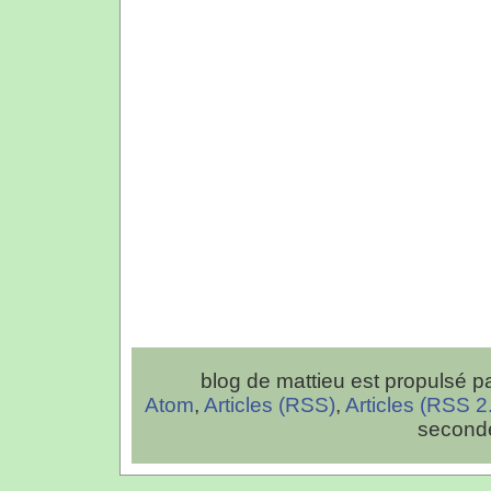
blog de mattieu est propulsé p
Atom
,
Articles (RSS)
,
Articles (RSS 2
second