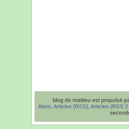
blog de mattieu est propulsé p
Atom
,
Articles (RSS)
,
Articles (RSS 2
second