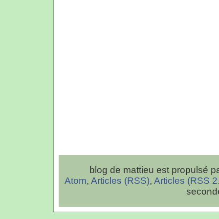
blog de mattieu est propulsé p
Atom
,
Articles (RSS)
,
Articles (RSS 2
second