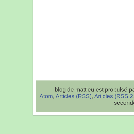
blog de mattieu est propulsé p
Atom
,
Articles (RSS)
,
Articles (RSS 2
second