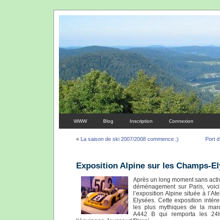
WWW
Blog
Inscription
Connexion
«
La saison de ski 2007/2008 commence ;)
Port 
Exposition Alpine sur les Champs-E
Après un long moment sans activ
déménagement sur Paris, voici
l’exposition Alpine située à l’A
Elysées. Cette exposition inté
les plus mythiques de la mar
A442 B qui remporta les 2