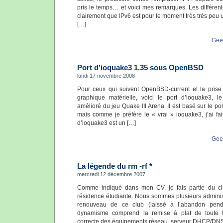
pris le temps… et voici mes remarques. Les différen
clairement que IPv6 est pour le moment très très peu u
[…]
Gee
Port d’ioquake3 1.35 sous OpenBSD
lundi 17 novembre 2008
Pour ceux qui suivent OpenBSD-current et la prise 
graphique matérielle, voici le port d’ioquake3, l
amélioré du jeu Quake III Arena. Il est basé sur le po
mais comme je préfère le « vrai » ioquake3, j’ai fai
d’ioquake3 est un […]
Gee
La légende du rm -rf *
mercredi 12 décembre 2007
Comme indiqué dans mon CV, je fais partie du c
résidence étudiante. Nous sommes plusieurs administr
renouveau de ce club (laissé à l’abandon pend
dynamisme comprend la remise à plat de toute l’a
correcte des équipements réseau, serveur DHCP/DNS